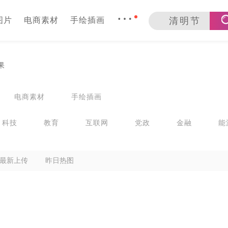
…
图片
电商素材
手绘插画
果
电商素材
手绘插画
科技
教育
互联网
党政
金融
能
物流
医疗医药
通用
其它
最新上传
昨日热图