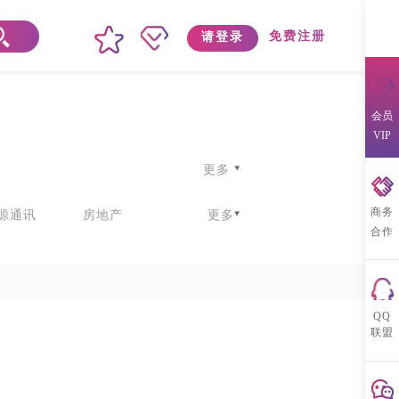
免费注册
请登录
会员
VIP
更多
商务
源通讯
房地产
更多
合作
官
扒
扒
QQ
联盟
扒
更